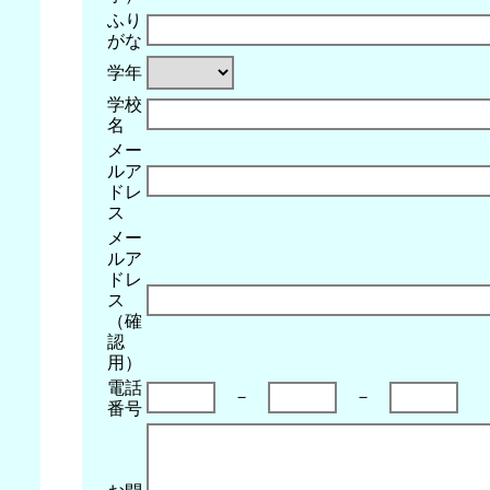
ふり
がな
学年
学校
名
メー
ルア
ドレ
ス
メー
ルア
ドレ
ス
（確
認
用）
電話
－
－
番号