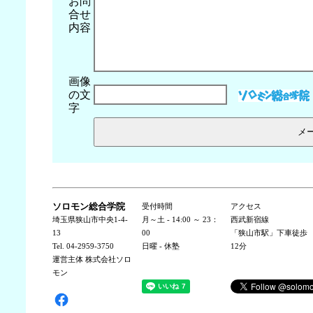
お問
合せ
内容
画像
の文
字
ソロモン総合学院
受付時間
アクセス
埼玉県狭山市中央1-4-
月～土 - 14:00 ～ 23：
西武新宿線
13
00
「狭山市駅」下車徒歩
Tel. 04-2959-3750
日曜 - 休塾
12分
運営主体 株式会社ソロ
モン